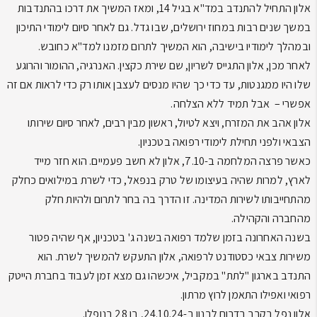
אלון התחיל להתנדב במד"א בגיל 14, ומאז המשיך את דרכו בהתנדבות
במשך שנים רבות במחוז ירושלים, שבו גדל. גם לאחר סיום לימודי התיכון
ובמהלך לימודיו בישיבה, הוא המשיך לתרום מזמנו למד"א כחובש.
לאחר מכן, אלון התגייס לשריון, שם שירת כקצין. האנרגיה, ההומור והרוגע
שלו היו ממגנטות, עד כדי כך שהיו מנסים לעצבן אותו רק כדי לראות אם זה
אפשרי – אבל תמיד ללא הצלחה.
אלון אהב את המזרח, ויצא לטיול, ראשון מבין רבים, לאחר סיום שירותו
הצבאי ולפני תחילת לימודי רפואה בטכניון.
כאשר פרצה המלחמה ב-7.10, אלון לא חשב פעמיים. הוא חזר מייד
לארץ, למרות שהיה בעיצומו של טרק בנפאל, כדי לשרת במילואים כחלק
מהתחייבותו לשירות המדינה. זו הדרך בה בחר לתרום ולהיות חלק
מהחברה והקהילה.
בשנה האחרונה בזמן שלמד רפואה בשנה ג' בטכניון, אף שהיה פטור
משירות צבאי כסטודנט לרפואה, אלון התעקש להמשיך לשרת. הוא
התנדב בארגון "לתת" במקביל, איכשהו גם מצא זמן לעבוד בחברת הייטק
רפואי ואפילו התאמן לרוץ מרתון.
אלון נפל בקרב בדרום לבנון ב-24.10.24, בן 28 בנופלו.