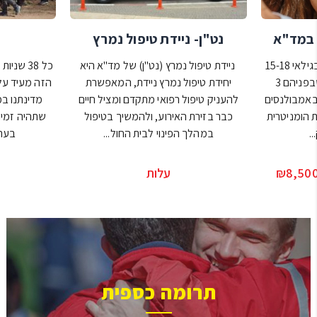
 במד"א
נט"ן- ניידת טיפול נמרץ
למעלה מ- 11,000 בני נוער בגילאי 15-18
ניידת טיפול נמרץ (נט"ן) של מד"א היא
כל 38 שנ
מתנדבים כיום במד"א, כשבפניהם 3
יחידת טיפול נמרץ ניידת, המאפשרת
הזה מעיד על 
 באמבולנסים
להעניק טיפול רפואי מתקדם ומציל חיים
מדינתנו ב
ת הומניטרית
כבר בזירת האירוע, ולהמשיך בטיפול
שתהיה זמינ
.
במהלך הפינוי לבית החול...
בעת 
עלות
תרומה כספית