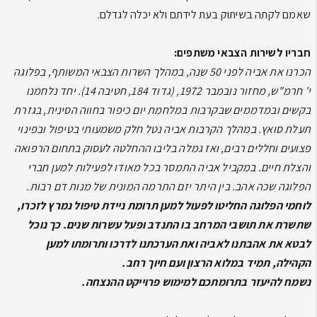
שאמם לקתה בשיתוק בעת לידתם ולא יכלה לגדלם.
חבריו לשירות הצבאי משתפים:
הכרנו את אביה לפני 50 שנה, במהלך השרות הצבאי המשותף, בפלוגה
י' חרמ"ש, מחזור נובמבר 1972, (גדוד 184, חטיבה 14). יחד נלחמנו
בקשים ובמדממים שבקרבות במלחמת יום כיפור בחווה הסינית, בגזרת
תעלת סואץ. במהלך הקרבות אביה נטל חלק משמעותי בטיפול ובפינוי
פצועים וחללים רבים, ואז גמלה בליבו ההחלטה לעסוק בתחום הרפואה
והצלת חיים. במקביל אביה התמסר בכל מאודו לפעילות למען חברי
הפלוגה שכה אהב. בין היתר יזם התרמה המונית של מנות דם רבות.
לוחמי הפלוגה החליטו לפעול למען תרומת ניידת טיפול נמרץ לזכרו,
שתשרת את תושבי המרחב בו התנדב ופעל עשרות שנים. כך נוכל
לבטא את אהבתנו לאביה ואת הערכתנו לדרכו ותרומתו למען
הקהילה, תמיד במלוא הרצון ועם חיוך רחב.
נשמח להיעזר בתרומתכם למימוש פרוייקט ההנצחה.