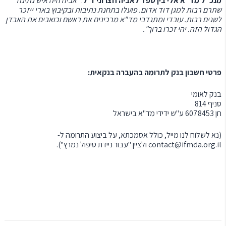
מנכ"ל מד"א אלי בין ספד לאביה חצרוני ז"ל
: "
אביה היה איש נתינה
שתרם רבות למגן דוד אדום. פועלו בתחנת נתיבות ובקיבוץ בארי ייזכר
לשנים רבות. עובדי ומתנדבי מד"א מרכינים את ראשם וכואבים את האבדן
הגדול הזה. יהי זכרו ברוך".
פרטי חשבון בנק לתרומה בהעברה בנקאית:
בנק לאומי
סניף 814
חן 6078453 ע"ש ידידי מד"א בישראל
(נא לשלוח לנו מייל, כולל אסמכתא, על ביצוע התרומה ל-
contact@ifmda.org.il
ולציין "עבור ניידת טיפול נמרץ").