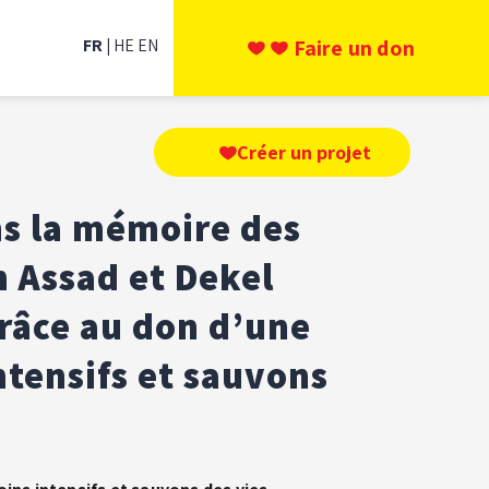
FR
HE
EN
Faire un don
Créer un projet
s la mémoire des
 Assad et Dekel
râce au don d’une
ntensifs et sauvons