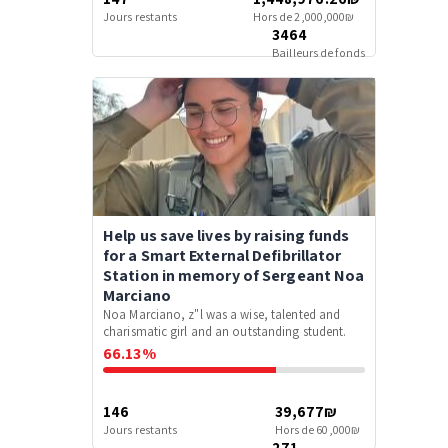
Jours restants
Hors de 2,000,000₪
3464
Bailleurs de fonds
Help us save lives by raising funds
for a Smart External Defibrillator
Station in memory of Sergeant Noa
Marciano
Noa Marciano, z"l was a wise, talented and
charismatic girl and an outstanding student.
66.13%
146
39,677₪
Jours restants
Hors de 60,000₪
271