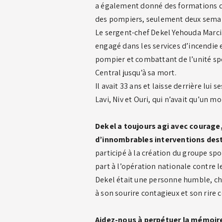
a également donné des formations d
des pompiers, seulement deux semaine
Le sergent-chef Dekel Yehouda Marcia
engagé dans les services d’incendie e
pompier et combattant de l’unité spé
Central jusqu’à sa mort.
Il avait 33 ans et laisse derrière lui s
Lavi, Niv et Ouri, qui n’avait qu’un
Dekel a toujours agi avec courage
d’innombrables interventions desti
participé à la création du groupe spor
part à l’opération nationale contre les
Dekel était une personne humble, c
à son sourire contagieux et son rire
Aidez-nous à perpétuer la mémoir