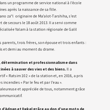
ans un programme de service national à l’école
s après la naissance de sa fille.
no za"l originaire de Ma’alot-Tarshiha, s’est
t de secours le 18 août 2013. Il a servi comme
cialisée Yalam à la station régionale de Galil
es parents, trois frères, son épouse et trois enfants :
 mois et demi au moment du drame.
, détermination et professionnalisme dans
nées à sauver des vies et des biens.
Il a
tif « Ratsim 102 » de la station et, en 2016, a pris
 incendies « Par le feu et par l’eau ».
haleureuse et appréciée de tous, notamment grâce
 communicatif.
e d’Adnan et Dekel grâce au don d’une moto de