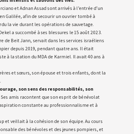
ins intensifs et sauvons des vies.
ciano et Adnan Assad sont arrivés à l’entrée d’un
 en Galilée, afin de secourir un ouvrier tombé à
rdu la vie durant les opérations de sauvetage.
Dekel a succombé à ses blessures le 15 août 2023.
e de Beit Jann, servait dans les services israéliens
ier depuis 2019, pendant quatre ans. Il était
 à la station du MDA de Karmiel. Il avait 40 ans à
 frères et sœurs, son épouse et trois enfants, dont la
.
courage, son sens des responsabilités, son
. Ses amis racontent que son esprit de bénévolat
spiration constante au professionnalisme et à
p et veillait à la cohésion de son équipe. Au cours
sponsable des bénévoles et des jeunes pompiers, et