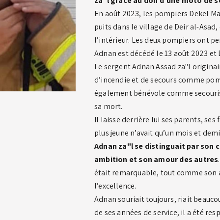
za"l
grâce au don d’une moto de so
En août 2023, les pompiers Dekel Mar
puits dans le village de Deir al-Asad,
l’intérieur. Les deux pompiers ont pe
Adnan est décédé le 13 août 2023 et 
Le sergent Adnan Assad za"l originair
d’incendie et de secours comme pomp
également bénévole comme secouriste
sa mort.
Il laisse derrière lui ses parents, ses
plus jeune n’avait qu’un mois et demi
Adnan za"l se distinguait par son 
ambition et son amour des autres
était remarquable, tout comme son a
l’excellence.
Adnan souriait toujours, riait beaucou
de ses années de service, il a été re