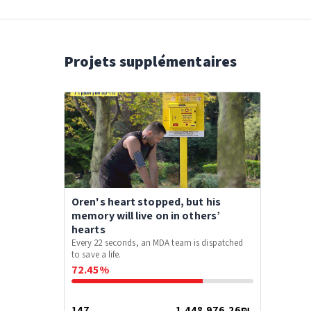
Projets supplémentaires
Oren's heart stopped, but his
memory will live on in others’
hearts
Every 22 seconds, an MDA team is dispatched
to save a life.
72.45%
147
1,448,976.26₪