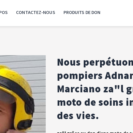
POS
CONTACTEZ-NOUS
PRODUITS DE DON
Nous perpétuon
pompiers Adnan
Marciano za"l g
moto de soins i
des vies.