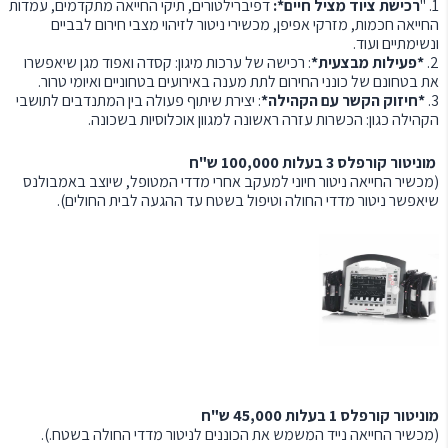
1. "
רכישת ציוד מציל חיים*:
דפיברילטורים, תיקי החייאה מתקדמים, עמדות
החייאה חכמות, מזרקי אפיפן, מכשירי ניטור לזיהוי מצבי חירום לבביים
ונשימתיים ועוד.
2.
*פעילות מבצעית*
: רכישה של ערכות מיגון: קסדה ואפוד מגן שיאפשרו
את בטחונם של כונני החירום לתת מענה באירועים בטחוניים ואיומי טרור.
3.
*חיזוק הקשר עם הקהילה*
: יצירת שיתוף פעולה בין המתנדבים לתושבי
הקהילה כגון: הכשרות עזרה ראשונה למגוון אוכלוסיות בשכונה.
מוניטור קורפלס 3 בעלות 100,000 ש"ח
(מכשיר החייאה ניטור חיוני למעקב אחרי מדדי המטופל, שיוצב באמבולנס
שיאפשר ניטור מדדי החולה וטיפול בשטח עד ההגעה לבית החולים).
מוניטור קורפלס 1 בעלות 45,000 ש"ח
(מכשיר החייאה נייד המשמש את הכוננים לניטור מדדי החולה בשטח.).