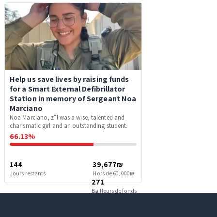
Help us save lives by raising funds
for a Smart External Defibrillator
Station in memory of Sergeant Noa
Marciano
Noa Marciano, z"l was a wise, talented and
charismatic girl and an outstanding student.
66.13%
144
39,677₪
Jours restants
Hors de 60,000₪
271
Bailleurs de fonds