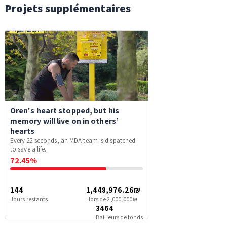
Projets supplémentaires
Oren's heart stopped, but his
memory will live on in others’
hearts
Every 22 seconds, an MDA team is dispatched
to save a life.
72.45%
144
1,448,976.26₪
Jours restants
Hors de 2,000,000₪
3464
Bailleurs de fonds