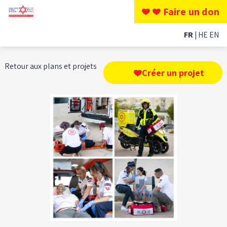
Faire un don
FR
HE
EN
Retour aux plans et projets
Créer un projet